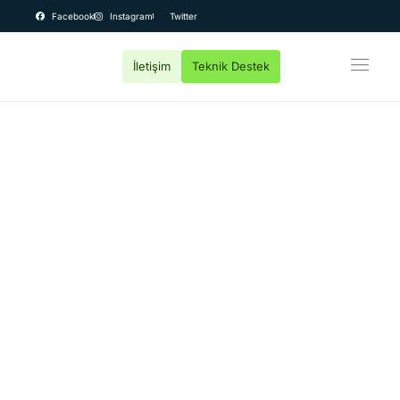
Facebook
Instagram
Twitter
İletişim
Teknik Destek
OEM Bilgisayar
Kurumsal
Teknik Servis
Fiyatlar
Destek