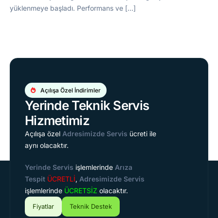
yüklenmeye başladı. Performans ve […]
Açılışa Özel İndirimler
Yerinde Teknik Servis
Hizmetimiz
Açılışa özel
Adresimizde Servis
ücreti ile
aynı olacaktır.
Yerinde Servis
işlemlerinde
Arıza
Tespit
ÜCRETLİ
,
Adresimizde Servis
işlemlerinde
ÜCRETSİZ
olacaktır.
Fiyatlar
Teknik Destek