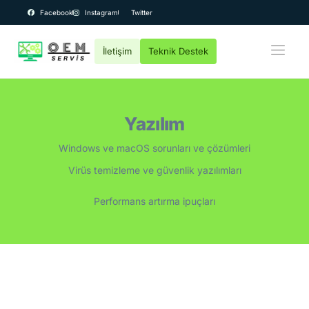
Facebook
Instagram
Twitter
İletişim
Teknik Destek
OEM Bilgisayar
Kurumsal
Yazılım
Teknik Servis
Windows ve macOS sorunları ve çözümleri
Fiyatlar
Virüs temizleme ve güvenlik yazılımları
Destek
Performans artırma ipuçları