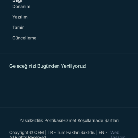
Bilgi
Donanım
Yazılım
Tamir
Güncelleme
Geleceğinizi Bugünden Yeniliyoruz!
Yasal
Gizlilik Politikası
Hizmet Koşulları
İade Şartları
Copyright © OEM | TR - Tüm Hakları Saklıdır. | EN -
Web
All Rights Reserved.
Tasarım