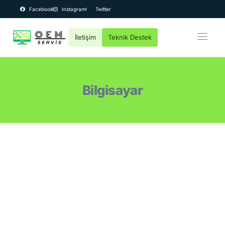
Facebook
Instagram
Twitter
İletişim
Teknik Destek
OEM Bilgisayar
Kurumsal
Bilgisayar
Teknik Servis
Fiyatlar
Destek