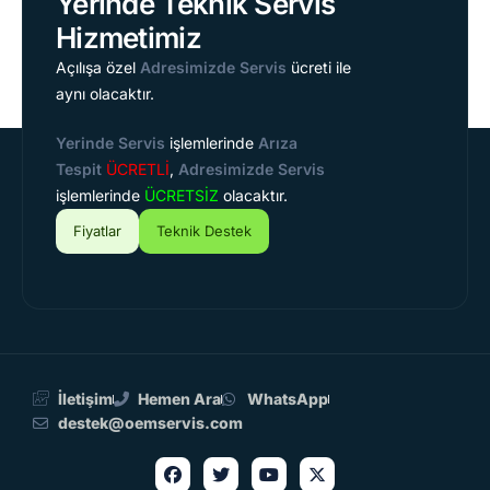
Yerinde Teknik Servis
Hizmetimiz
Açılışa özel
Adresimizde Servis
ücreti ile
aynı olacaktır.
Yerinde Servis
işlemlerinde
Arıza
Tespit
ÜCRETLİ
,
Adresimizde Servis
işlemlerinde
ÜCRETSİZ
olacaktır.
Fiyatlar
Teknik Destek
İletişim
Hemen Ara
WhatsApp
destek@oemservis.com