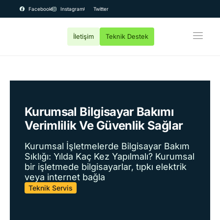
Facebook
Instagram
Twitter
İletişim
Teknik Destek
OEM Bilgisayar
Kurumsal
Teknik Servis
Fiyatlar
Kurumsal Bilgisayar Bakımı
Verimlilik Ve Güvenlik Sağlar
Destek
Kurumsal İşletmelerde Bilgisayar Bakım
Sıklığı: Yılda Kaç Kez Yapılmalı? Kurumsal
bir işletmede bilgisayarlar, tıpkı elektrik
veya internet bağla
Teknik Servis