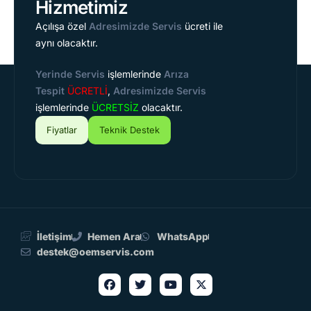
Hizmetimiz
Açılışa özel
Adresimizde Servis
ücreti ile
aynı olacaktır.
Yerinde Servis
işlemlerinde
Arıza
Tespit
ÜCRETLİ
,
Adresimizde Servis
işlemlerinde
ÜCRETSİZ
olacaktır.
Fiyatlar
Teknik Destek
İletişim
Hemen Ara
WhatsApp
destek@oemservis.com