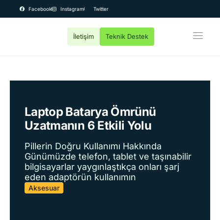
Facebook
Instagram
Twitter
İletişim
Teknik Destek
OEM Bilgisayar
Kurumsal
Teknik Servis
Fiyatlar
Laptop Batarya Ömrünü
Uzatmanın 6 Etkili Yolu
Destek
Pillerin Doğru Kullanımı Hakkında
Günümüzde telefon, tablet ve taşınabilir
bilgisayarlar yaygınlaştıkça onları şarj
eden adaptörün kullanımın
Aksesuar