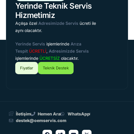
Yerinde Teknik Servis
Hizmetimiz
Açılışa özel
Adresimizde Servis
ücreti ile
aynı olacaktır.
Yerinde Servis
işlemlerinde
Arıza
Tespit
ÜCRETLİ
,
Adresimizde Servis
işlemlerinde
ÜCRETSİZ
olacaktır.
Fiyatlar
Teknik Destek
İletişim
Hemen Ara
WhatsApp
destek@oemservis.com