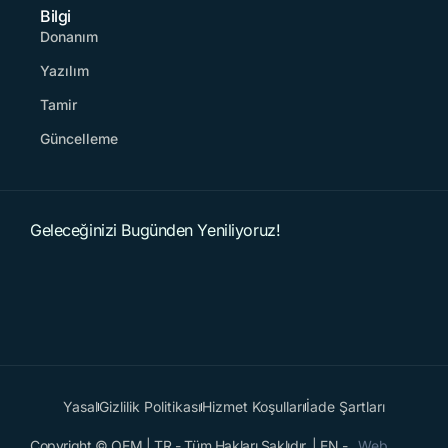
Bilgi
Donanım
Yazılım
Tamir
Güncelleme
Geleceğinizi Bugünden Yeniliyoruz!
Yasal
Gizlilik Politikası
Hizmet Koşulları
İade Şartları
Copyright © OEM | TR - Tüm Hakları Saklıdır. | EN -
Web