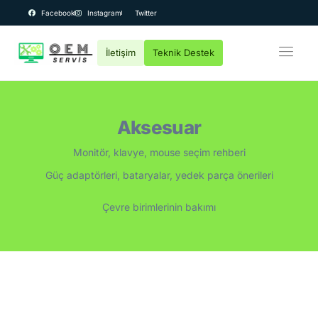
Facebook
Instagram
Twitter
İletişim
Teknik Destek
OEM Bilgisayar
Kurumsal
Aksesuar
Teknik Servis
Monitör, klavye, mouse seçim rehberi
Fiyatlar
Güç adaptörleri, bataryalar, yedek parça önerileri
Destek
Çevre birimlerinin bakımı